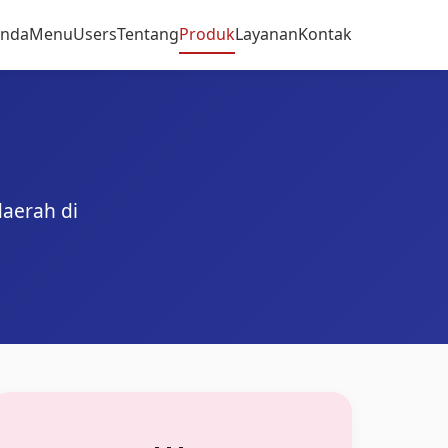
anda
Menu
Users
Tentang
Produk
Layanan
Kontak
aerah di